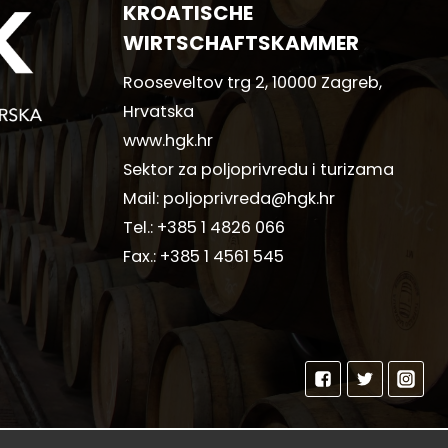
KROATISCHE
WIRTSCHAFTSKAMMER
Rooseveltov trg 2, 10000 Zagreb,
Hrvatska
www.hgk.hr
Sektor za poljoprivredu i turizama
Mail:
poljoprivreda@hgk.hr
Tel.:
+385 1 4826 066
Fax.:
+385 1 4561 545