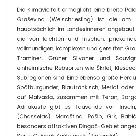
Die Klimavielfalt ermöglicht eine breite P
Graševina (Welschriesling) ist die am 
hauptsächlich im Landesinneren angebaut 
die von leichten und frischen, prickeln
vollmundigen, komplexen und gereiften Gr
Traminer, Grüner Silvaner und Sauvi
einheimische Rebsorten wie Škrlet, Kleščec
Subregionen sind. Eine ebenso große Herau
Spätburgunder, Blaufränkisch, Merlot oder 
auf Malvasia, zusammen mit Teran, Borg
Adriaküste gibt es Tausende von Inseln,
(Chasselas), Maraština, Pošip, Grk, Babi
besonders attraktiven Dingač-Gebiet angeb
Sorte Crljenak Kaštelanski (Zinfandel).