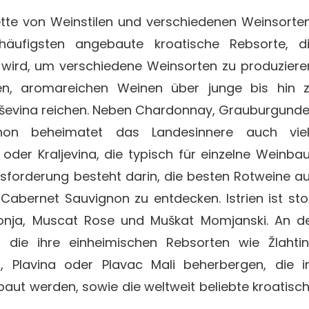
alette von Weinstilen und verschiedenen Weinsorte
häufigsten angebaute kroatische Rebsorte, d
wird, um verschiedene Weinsorten zu produziere
den, aromareichen Weinen über junge bis hin 
aševina reichen. Neben Chardonnay, Grauburgunde
gnon beheimatet das Landesinnere auch vie
 oder Kraljevina, die typisch für einzelne Weinba
sforderung besteht darin, die besten Rotweine a
Cabernet Sauvignon zu entdecken. Istrien ist sto
onja, Muscat Rose und Muškat Momjanski. An d
 die ihre einheimischen Rebsorten wie Žlahti
ć, Plavina oder Plavac Mali beherbergen, die 
aut werden, sowie die weltweit beliebte kroatisc