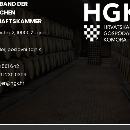
BAND DER
CHEN
HAFTSKAMMER
 trg 2, 10000 Zagreb,
er, poslovni tajnik
4561 642
91 230 0303
jer@hgk.hr