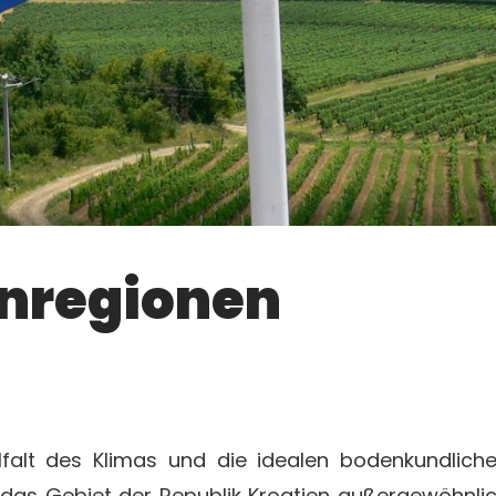
inregionen
lfalt des Klimas und die idealen bodenkundlich
as Gebiet der Republik Kroatien außergewöhnli