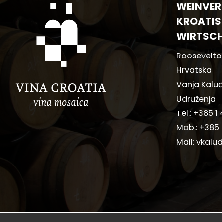
WEINVER
KROATIS
WIRTSC
Rooseveltov
Hrvatska
Vanja Kaluđ
Udruženja
Tel.:
+385 1 
Mob.:
+385 
Mail:
vkalud