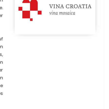
e.
er
uf
en
s,
en
er
en
te
es