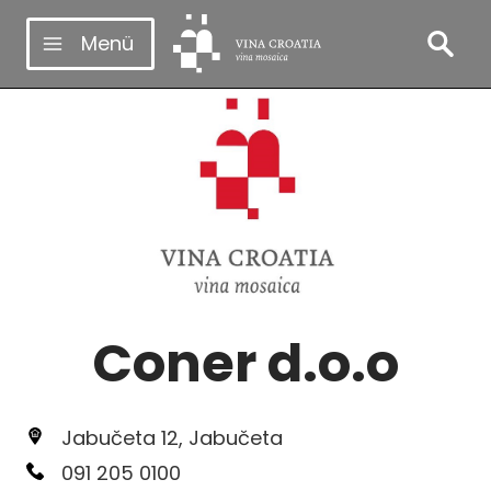
Zum
Menü
Inhalt
springen
Coner d.o.o
Jabučeta 12, Jabučeta
091 205 0100