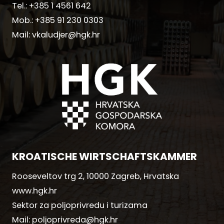
Tel.:
+385 1 4561 642
Mob.:
+385 91 230 0303
Mail:
vkaludjer@hgk.hr
KROATISCHE WIRTSCHAFTSKAMMER
Rooseveltov trg 2, 10000 Zagreb, Hrvatska
www.hgk.hr
Sektor za poljoprivredu i turizama
Mail:
poljoprivreda@hgk.hr