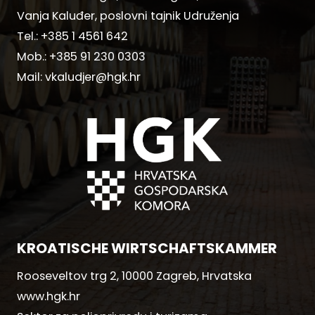
Vanja Kaluđer, poslovni tajnik Udruženja
Tel.:
+385 1 4561 642
Mob.:
+385 91 230 0303
Mail:
vkaludjer@hgk.hr
KROATISCHE WIRTSCHAFTSKAMMER
Rooseveltov trg 2, 10000 Zagreb, Hrvatska
www.hgk.hr