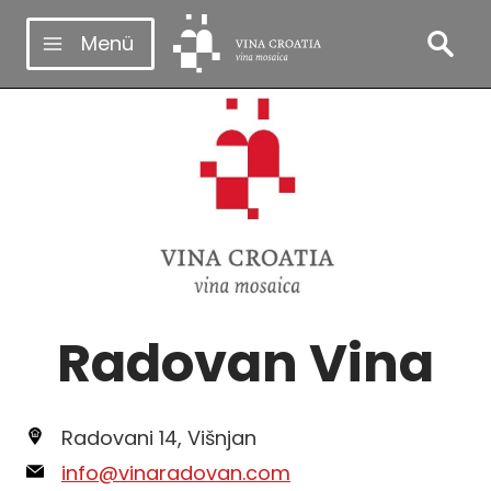
Zum
Menü
Inhalt
springen
Radovan Vina
Radovani 14, Višnjan
info@vinaradovan.com