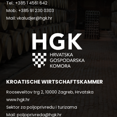
Tel.:
+385 1 4561 642
Mob.:
+385 91 230 0303
Mail:
vkaludjer@hgk.hr
KROATISCHE WIRTSCHAFTSKAMMER
Rooseveltov trg 2, 10000 Zagreb, Hrvatska
www.hgk.hr
Sektor za poljoprivredu i turizama
Mail:
poljoprivreda@hgk.hr