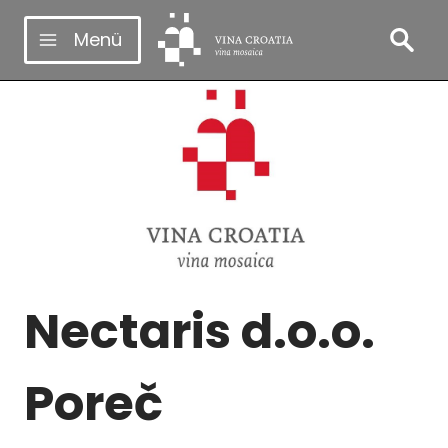
Zum
Menü
Inhalt
springen
Nectaris d.o.o.
Poreč