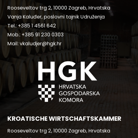
Rooseveltov trg 2, 10000 Zagreb, Hrvatska
Vanja Kaluđer, poslovni tajnik Udruženja
Tel.:
+385 1 4561 642
Mob.:
+385 91 230 0303
Mail:
vkaludjer@hgk.hr
KROATISCHE WIRTSCHAFTSKAMMER
Rooseveltov trg 2, 10000 Zagreb, Hrvatska