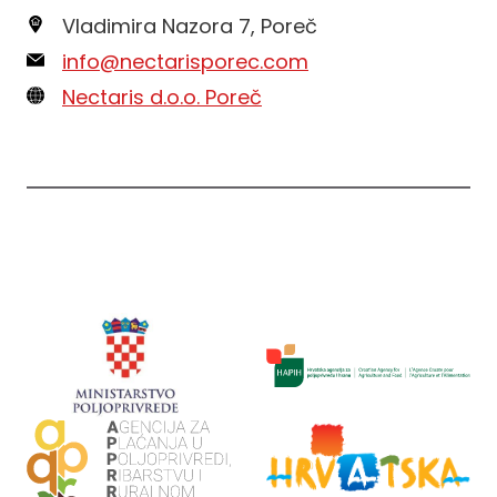
Vladimira Nazora 7, Poreč
info@nectarisporec.com
Nectaris d.o.o. Poreč