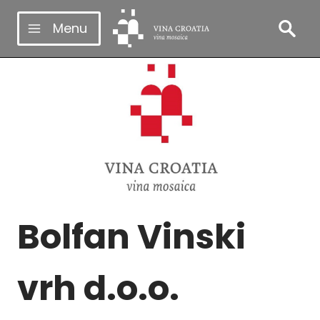
Skip
Menu
to
content
Bolfan Vinski
vrh d.o.o.