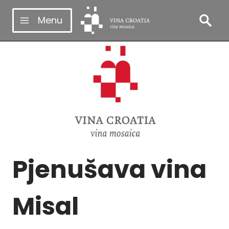
Skip
Menu
to
content
Pjenušava vina
Misal