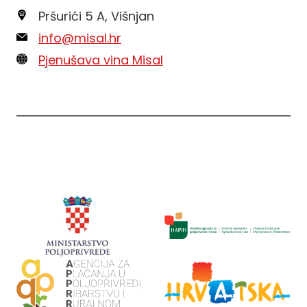
Pršurići 5 A, Višnjan
info@misal.hr
Pjenušava vina Misal