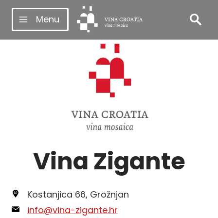
Skip
Menu
to
content
Vina Zigante
Kostanjica 66, Grožnjan
info@vina-zigante.hr