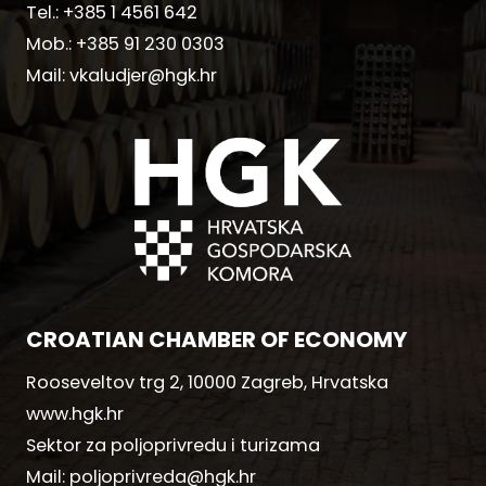
Tel.:
+385 1 4561 642
Mob.:
+385 91 230 0303
Mail:
vkaludjer@hgk.hr
CROATIAN CHAMBER OF ECONOMY
Rooseveltov trg 2, 10000 Zagreb, Hrvatska
www.hgk.hr
Sektor za poljoprivredu i turizama
Mail:
poljoprivreda@hgk.hr