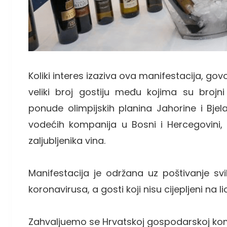
Koliki interes izaziva ova manifestacija, gov
veliki broj gostiju među kojima su brojni p
ponude olimpijskih planina Jahorine i Bje
vodećih kompanija u Bosni i Hercegovini, vel
zaljubljenika vina.
Manifestacija je održana uz poštivanje sv
koronavirusa, a gosti koji nisu cijepljeni na l
Zahvaljuemo se Hrvatskoj gospodarskoj kom