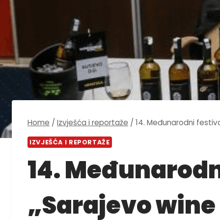
Home
/
Izvješća i reportaže
/
14. Međunarodni festiva
IZVJEŠĆA I REPORTAŽE
14. Međunarodni
„Sarajevo wine 