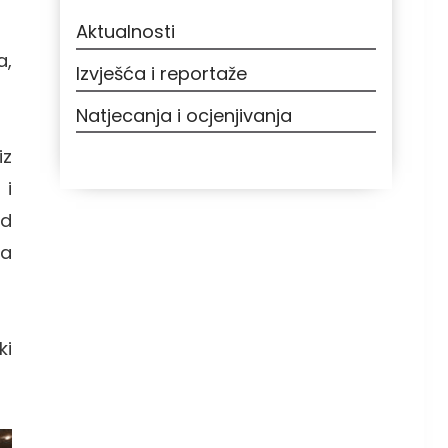
Aktualnosti
a,
Izvješća i reportaže
Natjecanja i ocjenjivanja
iz
 i
od
na
ki