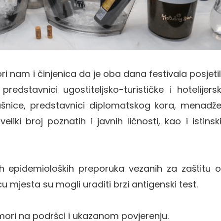
ori nam i činjenica da je oba dana festivala posjeti
redstavnici ugostiteljsko-turističke i hotelijers
lašnice, predstavnici diplomatskog kora, menadže
iki broj poznatih i javnih ličnosti, kao i istinsk
ih epidemioloških preporuka vezanih za zaštitu 
icu mjesta su mogli uraditi brzi antigenski test.
ori na podršci i ukazanom povjerenju.