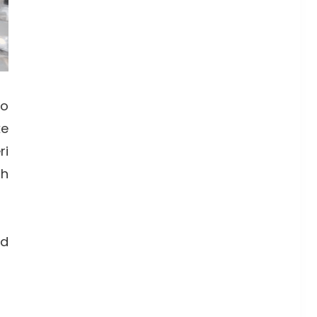
lo
ke
ri
ih
od