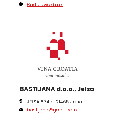
Bartolović d.o.o.
BASTIJANA d.o.o., Jelsa
JELSA 874 a, 21465 Jelsa
bastijana@gmail.com