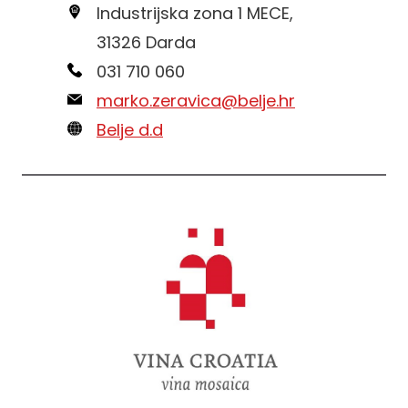
Industrijska zona 1 MECE,
31326 Darda
031 710 060
marko.zeravica@belje.hr
Belje d.d