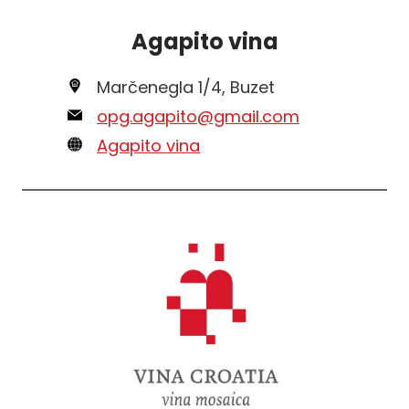
Agapito vina
Marčenegla 1/4, Buzet
opg.agapito@gmail.com
Agapito vina