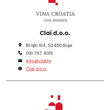
Clai d.o.o.
Brajki 104, 52460 Buje
091 767 4015
info@clai.hr
Clai d.o.o.