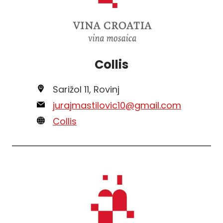
Collis
Sarižol 11, Rovinj
jurajmastilovic10@gmail.com
Collis