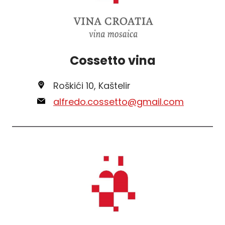
Cossetto vina
Roškići 10, Kaštelir
alfredo.cossetto@gmail.com