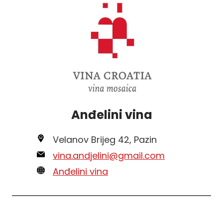
Anđelini vina
Velanov Brijeg 42, Pazin
vina.andjelini@gmail.com
Anđelini vina