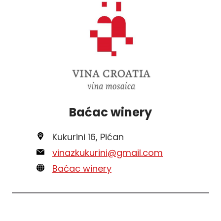
Baćac winery
Kukurini 16, Pićan
vinazkukurini@gmail.com
Baćac winery