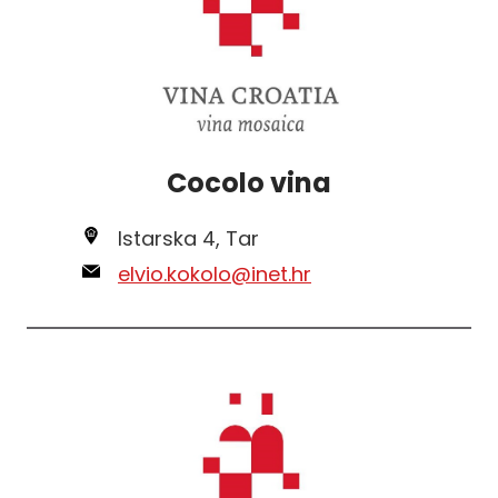
Cocolo vina
Istarska 4, Tar
elvio.kokolo@inet.hr