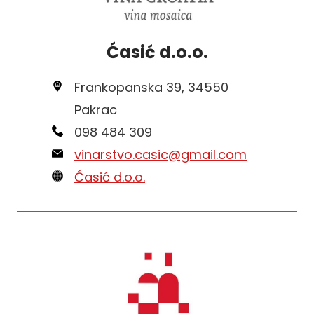
Ćasić d.o.o.
Frankopanska 39, 34550
Pakrac
098 484 309
vinarstvo.casic@gmail.com
Ćasić d.o.o.