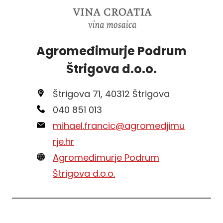
Agromeđimurje Podrum
Štrigova d.o.o.
Štrigova 71, 40312 Štrigova
040 851 013
mihael.francic@agromedjimu
rje.hr
Agromeđimurje Podrum
Štrigova d.o.o.