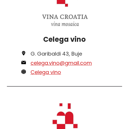
Celega vino
G. Garibaldi 43, Buje
celega.vino@gmail.com
Celega vino