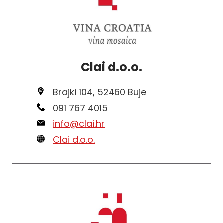
Clai d.o.o.
Brajki 104, 52460 Buje
091 767 4015
info@clai.hr
Clai d.o.o.