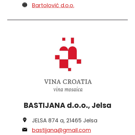
Bartolović d.o.o.
BASTIJANA d.o.o., Jelsa
JELSA 874 a, 21465 Jelsa
bastijana@gmail.com