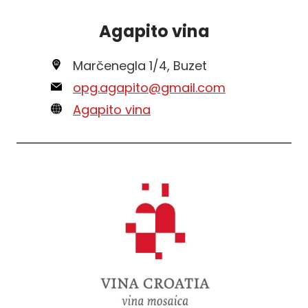
Agapito vina
Marčenegla 1/4, Buzet
opg.agapito@gmail.com
Agapito vina