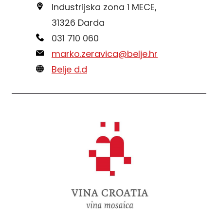
Industrijska zona 1 MECE,
31326 Darda
031 710 060
marko.zeravica@belje.hr
Belje d.d