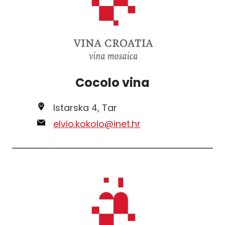
Cocolo vina
Istarska 4, Tar
elvio.kokolo@inet.hr