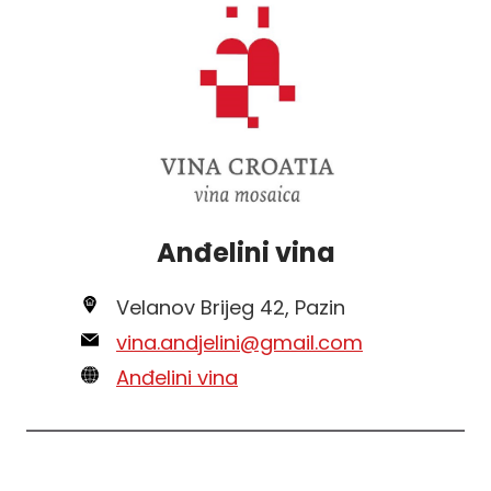
Anđelini vina
Velanov Brijeg 42, Pazin
vina.andjelini@gmail.com
Anđelini vina