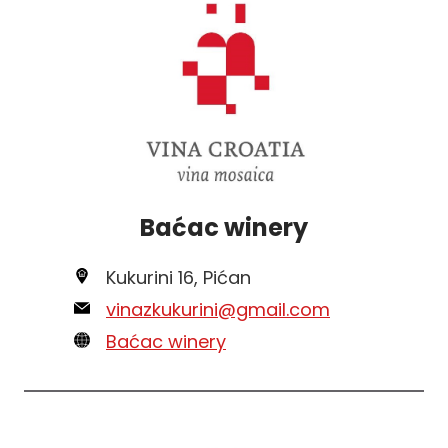
Baćac winery
Kukurini 16, Pićan
vinazkukurini@gmail.com
Baćac winery