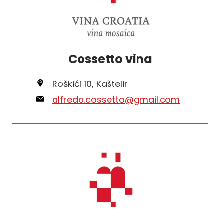
Cossetto vina
Roškići 10, Kaštelir
alfredo.cossetto@gmail.com