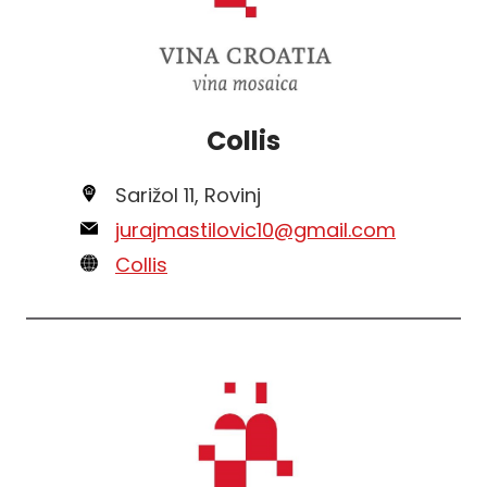
Collis
Sarižol 11, Rovinj
jurajmastilovic10@gmail.com
Collis