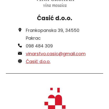
Ćasić d.o.o.
Frankopanska 39, 34550
Pakrac
098 484 309
vinarstvo.casic@gmail.com
Ćasić d.o.o.