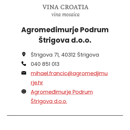
Agromeđimurje Podrum
Štrigova d.o.o.
Štrigova 71, 40312 Štrigova
040 851 013
mihael.francic@agromedjimu
rje.hr
Agromeđimurje Podrum
Štrigova d.o.o.