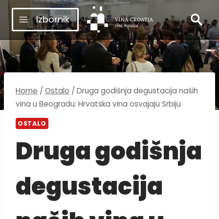
Skip
Izbornik
to
content
Home
/
Ostalo
/
Druga godišnja degustacija naših
vina u Beogradu: Hrvatska vina osvajaju Srbiju
OSTALO
Druga godišnja
degustacija