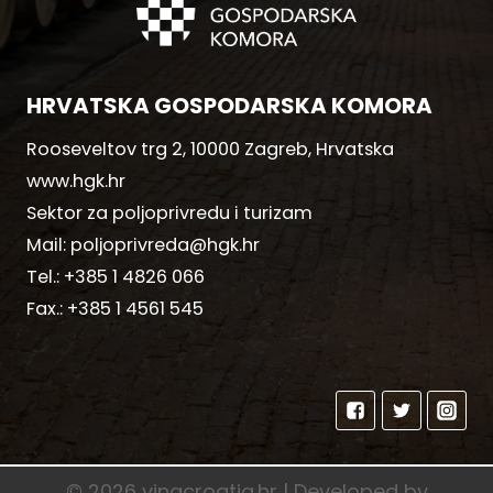
HRVATSKA GOSPODARSKA KOMORA
Rooseveltov trg 2, 10000 Zagreb, Hrvatska
www.hgk.hr
Sektor za poljoprivredu i turizam
Mail:
poljoprivreda@hgk.hr
Tel.:
+385 1 4826 066
Fax.:
+385 1 4561 545
© 2026 vinacroatia.hr | Developed by