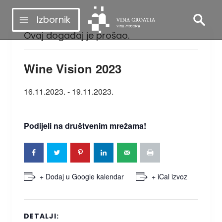
Skip
Izbornik
to
Ovaj događaj je prošao.
content
Wine Vision 2023
16.11.2023.
-
19.11.2023.
Podijeli na društvenim mrežama!
+ Dodaj u Google kalendar
+ iCal izvoz
DETALJI: