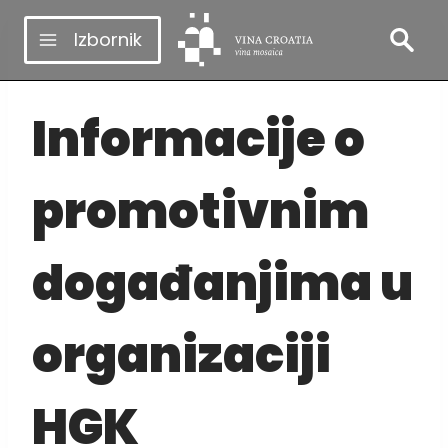
Skip
Izbornik
to
content
Informacije o
promotivnim
događanjima u
organizaciji
HGK