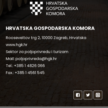
HRVATSKA GOSPODARSKA KOMORA
Rooseveltov trg 2, 10000 Zagreb, Hrvatska
www.hgk.hr
Sektor za poljoprivredu i turizam
Mail:
poljoprivreda@hgk.hr
Tel.:
+385 1 4826 066
Fax.:
+385 1 4561 545