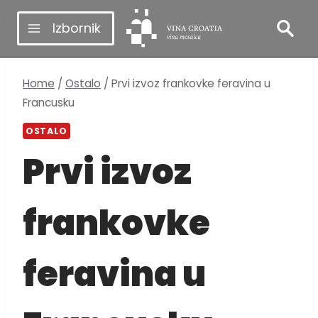
Skip
Izbornik
to
content
Home
/
Ostalo
/
Prvi izvoz frankovke feravina u
Francusku
OSTALO
Prvi izvoz
frankovke
feravina u