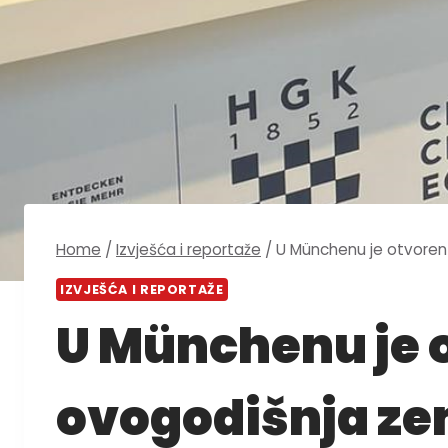
Home
/
Izvješća i reportaže
/
U Münchenu je otvoren t
IZVJEŠĆA I REPORTAŽE
U Münchenu je o
ovogodišnja ze