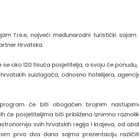
jam f.re.e, najveći međunarodni turistički sajam
artner Hrvatska.
 se oko 120 tisuća posjetitelja, a svoju će ponudu,
 hrvatskih suizlagača, odnosno hotelijera, agencij
 program će biti obogaćen brojnim nastupim
će posjetiteljima biti približena iznimno raznoli
tronomija svih hrvatskih regija i krajeva, od oba
ekom prva dva dana sajma prezentaciju različit