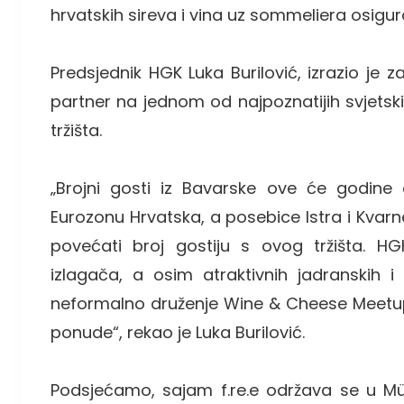
hrvatskih sireva i vina uz sommeliera osig
Predsjednik HGK Luka Burilović, izrazio je 
partner na jednom od najpoznatijih svjetski
tržišta.
„Brojni gosti iz Bavarske ove će godine 
Eurozonu Hrvatska, a posebice Istra i Kvarne
povećati broj gostiju s ovog tržišta. HG
izlagača, a osim atraktivnih jadranskih i
neformalno druženje Wine & Cheese Meetup p
ponude“, rekao je Luka Burilović.
Podsjećamo, sajam f.re.e održava se u Mü