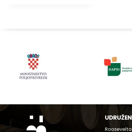
UDRUŽEN
Rooseveltov