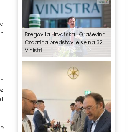
ja
ih
Bregovita Hrvatska i Graševina
Croatica predstavile se na 32.
Vinistri
 i
 i
ih
oz
et
je