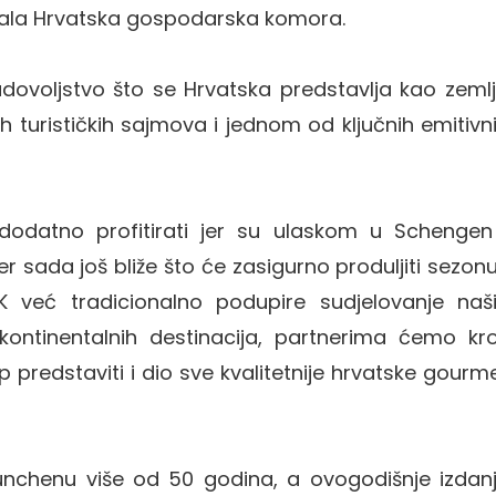
urala Hrvatska gospodarska komora.
zadovoljstvo što se Hrvatska predstavlja kao zeml
h turističkih sajmova i jednom od ključnih emitivn
dodatno profitirati jer su ulaskom u Schengen
r sada još bliže što će zasigurno produljiti sezonu
K već tradicionalno podupire sudjelovanje naš
 kontinentalnih destinacija, partnerima ćemo kr
redstaviti i dio sve kvalitetnije hrvatske gourm
nchenu više od 50 godina, a ovogodišnje izdan