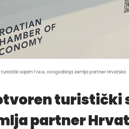
uristički sajam f.re.e, ovogodišnja zemlja partner Hrvatska
tvoren turistički 
mlja partner Hrva