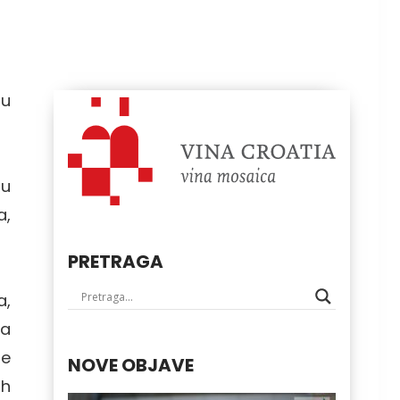
 u
 u
a,
PRETRAGA
a,
ka
le
NOVE OBJAVE
ih