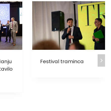
danju
Festival traminca
avilo