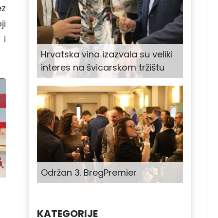
ez
ji
 i
Hrvatska vina izazvala su veliki
interes na švicarskom tržištu
Održan 3. BregPremier
KATEGORIJE