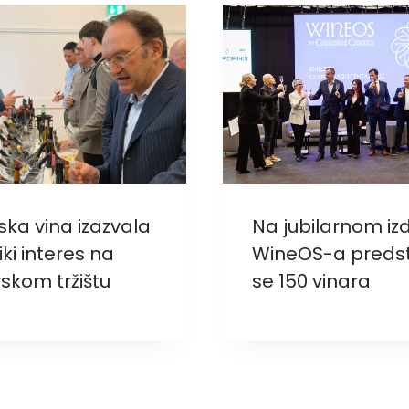
ska vina izazvala
Na jubilarnom iz
iki interes na
WineOS-a predst
rskom tržištu
se 150 vinara