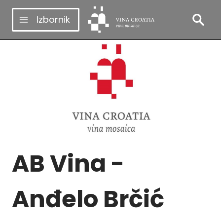
Skip
Izbornik
to
content
AB Vina -
Anđelo Brčić