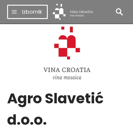
Skip
Izbornik
to
content
Agro Slavetić
d.o.o.