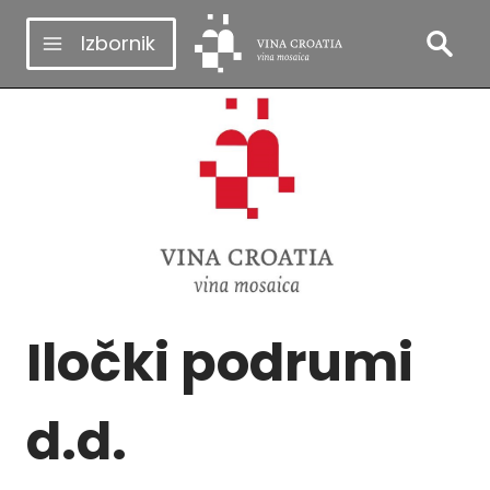
Skip
Izbornik
to
content
Iločki podrumi
d.d.