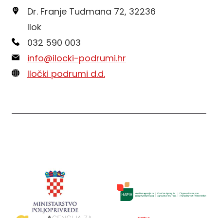
Dr. Franje Tuđmana 72, 32236
Ilok
032 590 003
info@ilocki-podrumi.hr
Iločki podrumi d.d.