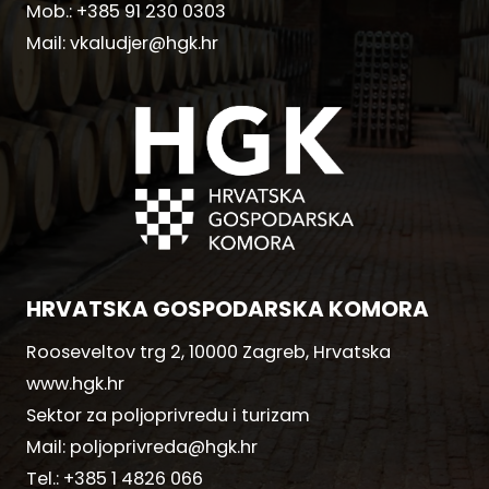
Mob.:
+385 91 230 0303
Mail:
vkaludjer@hgk.hr
HRVATSKA GOSPODARSKA KOMORA
Rooseveltov trg 2, 10000 Zagreb, Hrvatska
www.hgk.hr
Sektor za poljoprivredu i turizam
Mail:
poljoprivreda@hgk.hr
Tel.:
+385 1 4826 066