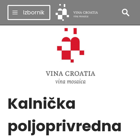
Skip
Izbornik
to
content
Kalnička
poljoprivredna