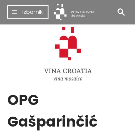
Skip
Izbornik
to
content
OPG
Gašparinčić