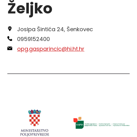
Željko
Josipa Šintića 24, Šenkovec
0959152400
opg.gasparincic@hi.ht.hr