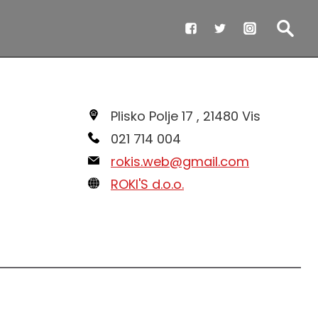
Plisko Polje 17 , 21480 Vis
021 714 004
rokis.web@gmail.com
ROKI'S d.o.o.