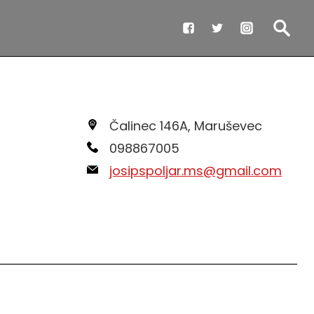
Čalinec 146A, Maruševec
098867005
josipspoljar.ms@gmail.com