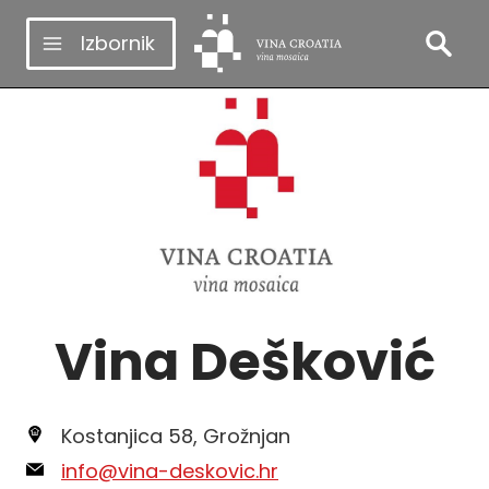
Skip
Izbornik
to
content
Vina Dešković
Kostanjica 58, Grožnjan
info@vina-deskovic.hr