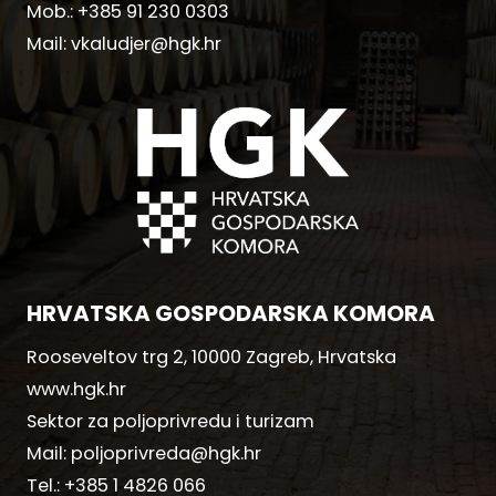
Mob.:
+385 91 230 0303
Mail:
vkaludjer@hgk.hr
HRVATSKA GOSPODARSKA KOMORA
Rooseveltov trg 2, 10000 Zagreb, Hrvatska
www.hgk.hr
Sektor za poljoprivredu i turizam
Mail:
poljoprivreda@hgk.hr
Tel.:
+385 1 4826 066