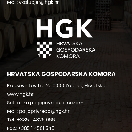
Mail:
vkaludjer@hgk.hr
HRVATSKA GOSPODARSKA KOMORA
Rooseveltov trg 2, 10000 Zagreb, Hrvatska
www.hgk.hr
Sektor za poljoprivredu i turizam
Mail:
poljoprivreda@hgk.hr
Tel.:
+385 1 4826 066
Fax.:
+385 1 4561 545