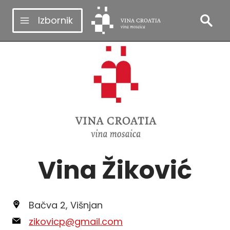
Skip
Izbornik
to
content
Vina Žiković
Bačva 2, Višnjan
zikovicp@gmail.com