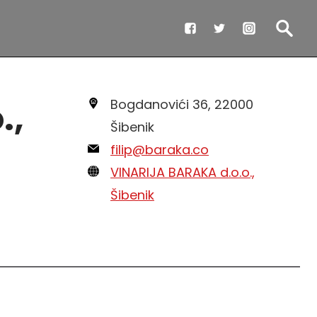
.,
Bogdanovići 36, 22000
Šibenik
filip@baraka.co
VINARIJA BARAKA d.o.o.,
Šibenik