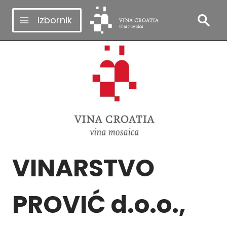
Skip
Izbornik
to
content
VINARSTVO
PROVIĆ d.o.o.,