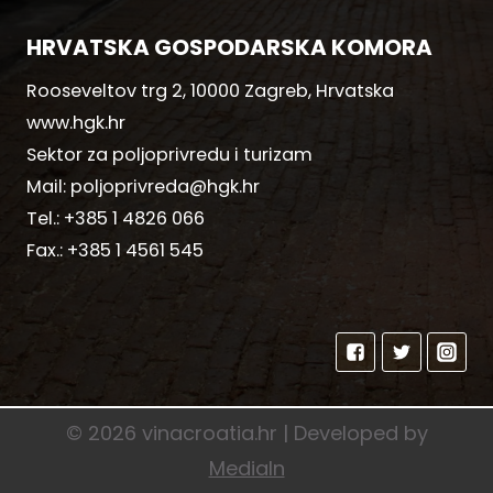
HRVATSKA GOSPODARSKA KOMORA
Rooseveltov trg 2, 10000 Zagreb, Hrvatska
www.hgk.hr
Sektor za poljoprivredu i turizam
Mail:
poljoprivreda@hgk.hr
Tel.:
+385 1 4826 066
Fax.:
+385 1 4561 545
© 2026 vinacroatia.hr | Developed by
MediaIn