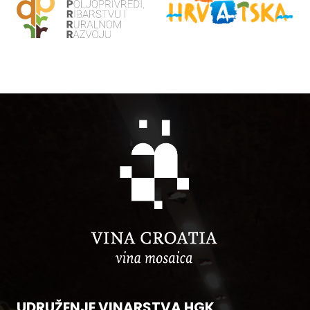
UDRUŽENJE VINARSTVA HGK