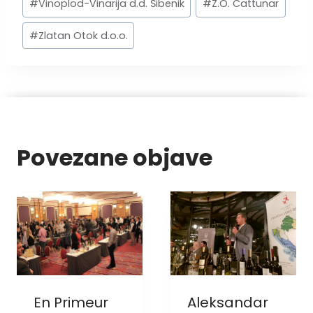
#
Vinoplod-Vinarija d.d. Šibenik
#
Z.O. Cattunar
#
Zlatan Otok d.o.o.
Povezane objave
En Primeur
Aleksandar