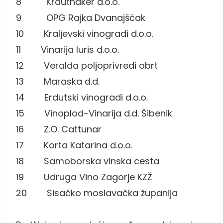
8 Krauthaker d.o.o.
9 OPG Rajka Dvanajščak
10 Kraljevski vinogradi d.o.o.
11 Vinarija Iuris d.o.o.
12 Veralda poljoprivredi obrt
13 Maraska d.d.
14 Erdutski vinogradi d.o.o.
15 Vinoplod-Vinarija d.d. Šibenik
16 Z.O. Cattunar
17 Korta Katarina d.o.o.
18 Samoborska vinska cesta
19 Udruga Vino Zagorje KZŽ
20 Sisačko moslavačka županija