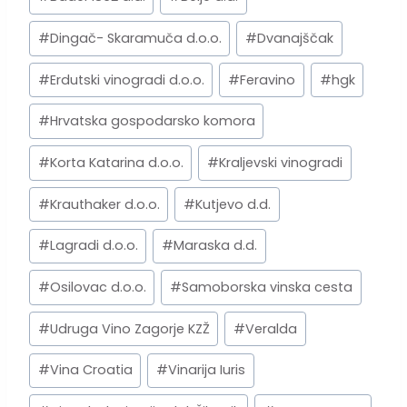
Tags:
#
Dingač- Skaramuča d.o.o.
#
Dvanajščak
#
Erdutski vinogradi d.o.o.
#
Feravino
#
hgk
#
Hrvatska gospodarsko komora
#
Korta Katarina d.o.o.
#
Kraljevski vinogradi
#
Krauthaker d.o.o.
#
Kutjevo d.d.
#
Lagradi d.o.o.
#
Maraska d.d.
#
Osilovac d.o.o.
#
Samoborska vinska cesta
#
Udruga Vino Zagorje KZŽ
#
Veralda
#
Vina Croatia
#
Vinarija Iuris