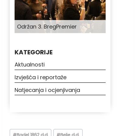
Održan 3. BregPremier
KATEGORIJE
Aktualnosti
Izvješća i reportaže
Natjecanja i ocjenjivanja
Post
#
Badel 1862 d.d.
#
Belje d.d.