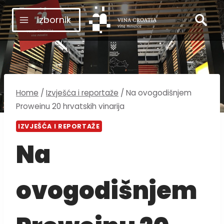
Skip
Izbornik
to
content
Home
/
Izvješća i reportaže
/
Na ovogodišnjem
Proweinu 20 hrvatskih vinarija
IZVJEŠĆA I REPORTAŽE
Na
ovogodišnjem