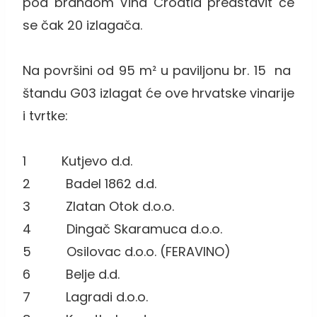
pod brandom Vina Croatia predstavit će
se čak 20 izlagača.
Na površini od 95 m² u paviljonu br. 15 na
štandu G03 izlagat će ove hrvatske vinarije
i tvrtke:
1 Kutjevo d.d.
2 Badel 1862 d.d.
3 Zlatan Otok d.o.o.
4 Dingač Skaramuca d.o.o.
5 Osilovac d.o.o. (FERAVINO)
6 Belje d.d.
7 Lagradi d.o.o.