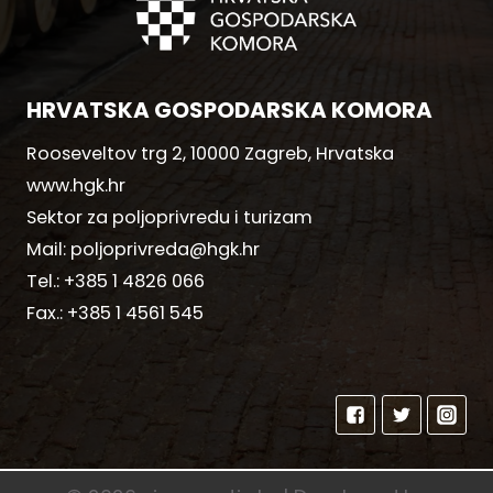
HRVATSKA GOSPODARSKA KOMORA
Rooseveltov trg 2, 10000 Zagreb, Hrvatska
www.hgk.hr
Sektor za poljoprivredu i turizam
Mail:
poljoprivreda@hgk.hr
Tel.:
+385 1 4826 066
Fax.:
+385 1 4561 545