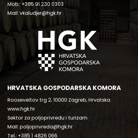
Mob.:
+385 91 230 0303
Mail:
vkaludjer@hgk.hr
HRVATSKA GOSPODARSKA KOMORA
Rooseveltov trg 2, 10000 Zagreb, Hrvatska
www.hgk.hr
Sektor za poljoprivredu i turizam
Mail:
poljoprivreda@hgk.hr
Tel.:
+385 1 4826 066