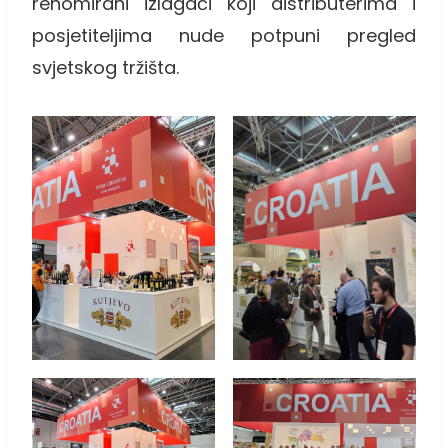
renomirani izlagači koji distributerima i
posjetiteljima nude potpuni pregled
svjetskog tržišta.