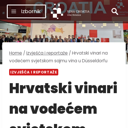
Skip
Izbornik
to
content
Home
/
Izvješća i reportaže
/
Hrvatski vinari na
vodećem svjetskom sajmu vina u Düsseldorfu
IZVJEŠĆA I REPORTAŽE
Hrvatski vinari
na vodećem