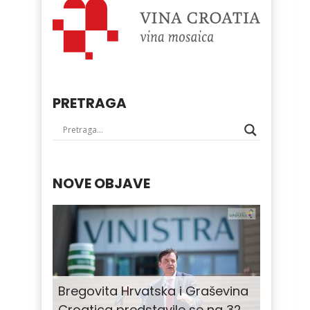
PRETRAGA
NOVE OBJAVE
Bregovita Hrvatska i Graševina
Croatica predstavile se na 32.