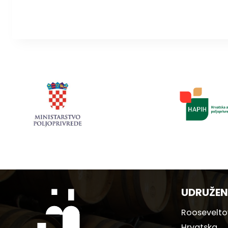
UDRUŽEN
Rooseveltov
Hrvatska