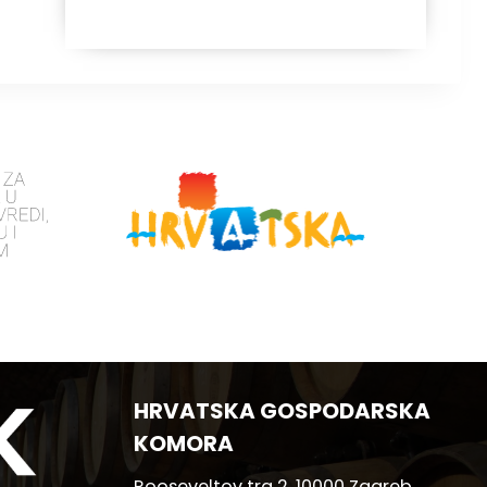
HRVATSKA GOSPODARSKA
KOMORA
Rooseveltov trg 2, 10000 Zagreb,